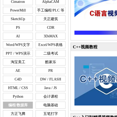
Cimatron
AlphaCAM
PowerMill
手工编程/PLC 等
SketchUp
天正建筑
PS
CDR
AI
3DsMAX
Word/WPS文字
Excel/WPS表格
C++视频教程
PPT / WPS演示
二级考试
淘宝美工
酷家乐
AE
PR
C4D
DW / FLASH
HTML / CSS
Java / JS
Python
会计课程
编程/数据库
电脑基础
方正飞腾
五笔打字