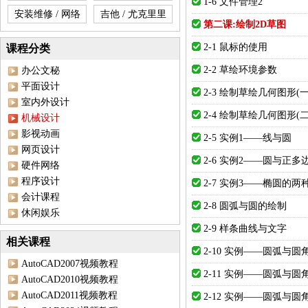
1-6 文件管理2
安装维修 / 网络
吉他 / 尤克里里
第二课:绘制2D草图
2-1 鼠标的使用
课程分类
2-2 草绘环境参数
办公文秘
平面设计
2-3 绘制草绘几何图形(一
室内外设计
2-4 绘制草绘几何图形(二
机械设计
影视动画
2-5 实例1——线与圆
网页设计
2-6 实例2——圆与正多
硬件网络
程序设计
2-7 实例3——椭圆的两
会计课程
2-8 圆弧与圆的绘制
休闲娱乐
2-9 样条曲线与文字
相关课程
2-10 实例——圆弧与圆
AutoCAD2007视频教程
2-11 实例——圆弧与圆
AutoCAD2010视频教程
AutoCAD2011视频教程
2-12 实例——圆弧与圆