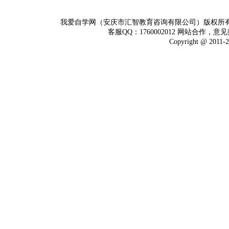
我爱自学网（安庆市汇智教育咨询有限公司）版权所
客服QQ：1760002012 网站合作，意见
Copyright @