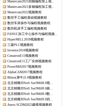
Mastercam2021四轴编程加工视...
Mastercam2021多轴编程加工视...
Mastercam2022视频教程
数控手工编程基础视频教程
数控车床操作与编程视频教程
数控机床手工编程视频教程
FANUC加工中心操作与编程视频...
HyperMILL2018视频教程
三菱PLC视频教程
Inventor2018视频教程
CimatronE11视频教程
CimatronE11工厂实例视频教程
PowerMill2017视频教程
AlphaCAM2017视频教程
Rhino(犀牛)5.0视频教程
北京精雕JDSoft SurfMill8.0视...
北京精雕JDSoft SurfMill8.0曲...
北京精雕JDSoft SurfMill8.0数...
北京精雕JDSoft SurfMill9.0四...
Ansys SCDM2025建模视频教程