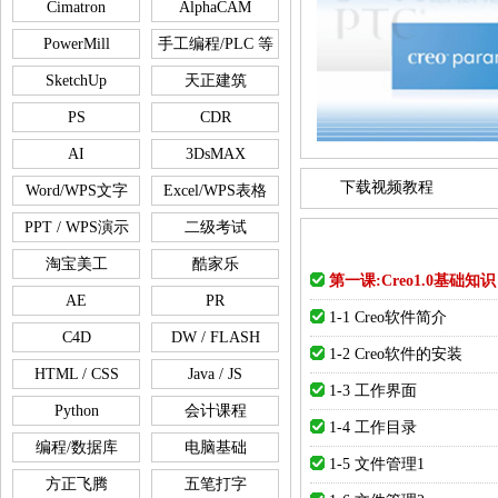
Cimatron
AlphaCAM
PowerMill
手工编程/PLC 等
SketchUp
天正建筑
PS
CDR
AI
3DsMAX
下载视频教程
Word/WPS文字
Excel/WPS表格
PPT / WPS演示
二级考试
淘宝美工
酷家乐
第一课:Creo1.0基础知识
AE
PR
1-1 Creo软件简介
C4D
DW / FLASH
1-2 Creo软件的安装
HTML / CSS
Java / JS
1-3 工作界面
Python
会计课程
1-4 工作目录
编程/数据库
电脑基础
1-5 文件管理1
方正飞腾
五笔打字