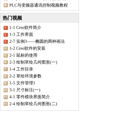
PLC与变频器通讯控制视频教程
热门视频
1-1 Creo软件简介
1-3 工作界面
2-7 实例3——椭圆的两种画法
1-2 Creo软件的安装
2-1 鼠标的使用
2-3 绘制草绘几何图形(一)
1-4 工作目录
2-2 草绘环境参数
1-5 文件管理1
3-1 尺寸标注(一)
4-1 零件模块界面简介
2-4 绘制草绘几何图形(二)