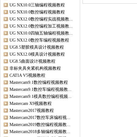
UG NX10.0三轴编程视频教程
UG NX10.0数控编程视频教程
UG NX12.0数控编程实战视频教...
UG NX12.0数控编程加工视频教...
UG NX10.0四轴五轴编程视频教...
UG NX12.0数控车编程视频教程
UG8.5塑胶模具设计视频教程
UG NX12.0模具设计视频教程
UG8.5曲面设计视频教程
非标夹具夹紧机构视频教程
CATIA V5视频教程
Mastercam9.1数控编程视频教程
Mastercam9.1数控车编程视频教...
Mastercam9.1模具数控编程视频...
Mastercam X9视频教程
Mastercam2017视频教程
Mastercam2017数控车床编程视...
Mastercam2019数控编程视频教...
Mastercam2018多轴编程视频教...