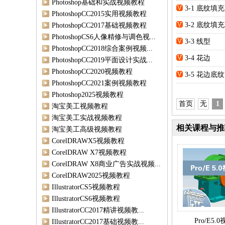
Photoshop基础和实战视频教程
3-1 底纹填充
PhotoshopCC2015实用视频教程
3-2 底纹填充
PhotoshopCC2017基础视频教程
PhotoshopCS6人像精修与调色视...
3-3 线型
PhotoshopCC2018综合案例视频...
3-4 花边
PhotoshopCC2019平面设计实战...
PhotoshopCC2020视频教程
3-5 花边底
PhotoshopCC2021案例视频教程
Photoshop2025视频教程
首页
无
1
淘宝美工视频教程
淘宝美工实战视频教程
相关课程与推
淘宝美工高级视频教程
CorelDRAWX5视频教程
CorelDRAW X7视频教程
CorelDRAW X8商业广告实战视频...
CorelDRAW2025视频教程
IllustratorCS5视频教程
IllustratorCS6视频教程
IllustratorCC2017精讲视频教...
Pro/E5
IllustratorCC2017基础视频教...