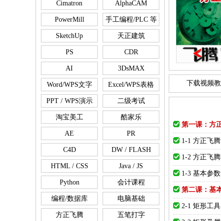
Cimatron
AlphaCAM
PowerMill
手工编程/PLC 等
SketchUp
天正建筑
PS
CDR
AI
3DsMAX
下载视频教
Word/WPS文字
Excel/WPS表格
PPT / WPS演示
二级考试
淘宝美工
酷家乐
第一课：方
AE
PR
1-1 方正
C4D
DW / FLASH
1-2 方正
HTML / CSS
Java / JS
1-3 基本参
Python
会计课程
第二课：基
编程/数据库
电脑基础
2-1 矩形工
方正飞腾
五笔打字