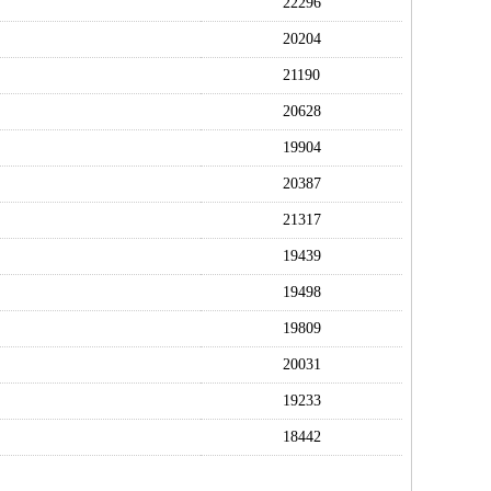
22296
20204
21190
20628
19904
20387
21317
19439
19498
19809
20031
19233
18442