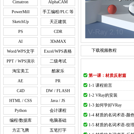
Cimatron
AlphaCAM
PowerMill
手工编程/PLC 等
SketchUp
天正建筑
PS
CDR
AI
3DsMAX
下载视频教程
Word/WPS文字
Excel/WPS表格
PPT / WPS演示
二级考试
淘宝美工
酷家乐
第一课：材质反射篇
AE
PR
1-1 课程前言
C4D
DW / FLASH
1-2 VRay的安装
HTML / CSS
Java / JS
1-3 如何学好VRay
Python
会计课程
1-4 材质的名词术语-颜
编程/数据库
电脑基础
1-5 材质的名词术语-
方正飞腾
五笔打字