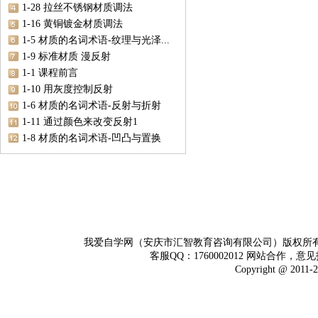
1-28 拉丝不锈钢材质调法
1-16 黄铜镀金材质调法
1-5 材质的名词术语-纹理与光泽...
1-9 标准材质 漫反射
1-1 课程前言
1-10 用灰度控制反射
1-6 材质的名词术语-反射与折射
1-11 通过颜色来改变反射1
1-8 材质的名词术语-凹凸与置换
我爱自学网（安庆市汇智教育咨询有限公司）版权所
客服QQ：1760002012 网站合作，意见
Copyright @