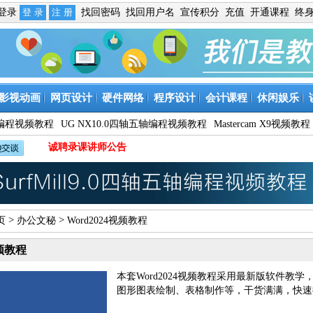
免登录
找回密码
找回用户名
宣传积分
充值
开通课程
终
影视动画
网页设计
硬件网络
程序设计
会计课程
休闲娱乐
9数控编程视频教程
UG NX10.0四轴五轴编程视频教程
Mastercam X9视频教程
诚聘录课讲师公告
>
>
页
办公文秘
Word2024视频教程
视频教程
本套Word2024视频教程采用最新版软件
图形图表绘制、表格制作等，干货满满，快速