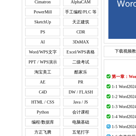
Cimatron
AlphaCAM
PowerMill
手工编程/PLC 等
SketchUp
天正建筑
PS
CDR
AI
3DsMAX
下载视频教
Word/WPS文字
Excel/WPS表格
PPT / WPS演示
二级考试
淘宝美工
酷家乐
第一章：Wo
AE
PR
1-1 Word2
C4D
DW / FLASH
1-2 Word
HTML / CSS
Java / JS
1-3 Wor
Python
会计课程
1-4 Word2
编程/数据库
电脑基础
1-5 Word
方正飞腾
五笔打字