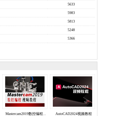
5633
5983
5813
5248
5366
Mastercam2019数控编程...
AutoCAD2024视频教程