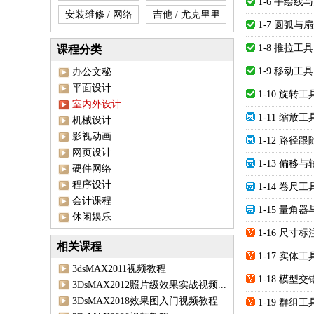
1-6 手绘线
安装维修 / 网络
吉他 / 尤克里里
1-7 圆弧与
1-8 推拉工具
课程分类
1-9 移动工具
办公文秘
平面设计
1-10 旋转工
室内外设计
1-11 缩放工
机械设计
影视动画
1-12 路径跟
网页设计
1-13 偏移
硬件网络
程序设计
1-14 卷尺工
会计课程
1-15 量角
休闲娱乐
1-16 尺寸
相关课程
1-17 实体工
3dsMAX2011视频教程
1-18 模型交
3DsMAX2012照片级效果实战视频...
3DsMAX2018效果图入门视频教程
1-19 群组工