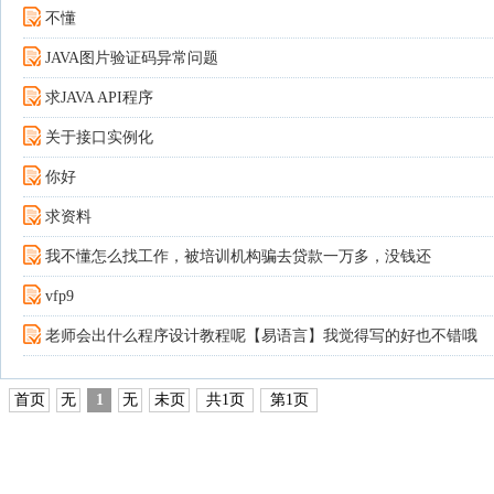
不懂
JAVA图片验证码异常问题
求JAVA API程序
关于接口实例化
你好
求资料
我不懂怎么找工作，被培训机构骗去贷款一万多，没钱还
vfp9
老师会出什么程序设计教程呢【易语言】我觉得写的好也不错哦
首页
无
1
无
未页
共1页
第1页