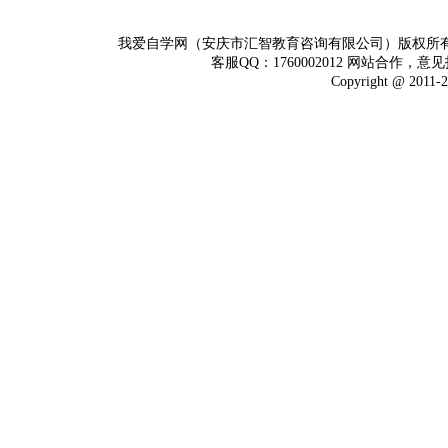
我爱自学网（安庆市汇智教育咨询有限公司）版权所
客服QQ：1760002012 网站合作，意见
Copyright @