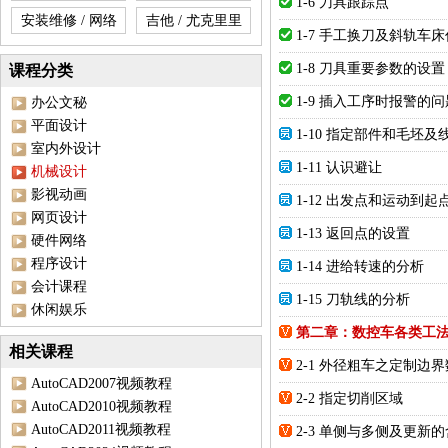
1-6 刀具跟踪点
安装维修 / 网络
吉他 / 尤克里里
1-7 手工换刀及斜轨车
1-8 刀具重要参数的设置
课程分类
1-9 插入工序时报警的问
办公文秘
平面设计
1-10 指定部件和毛坯及
室内外设计
1-11 认识避让
机械设计
影视动画
1-12 出发点和运动到起
网页设计
1-13 返回点的设置
硬件网络
程序设计
1-14 进给转速的分析
会计课程
1-15 刀轨线的分析
休闲娱乐
第二章：数控车各类工
相关课程
2-1 外径粗车之定制边
AutoCAD2007视频教程
2-2 指定切削区域
AutoCAD2010视频教程
AutoCAD2011视频教程
2-3 单侧与多侧及更新