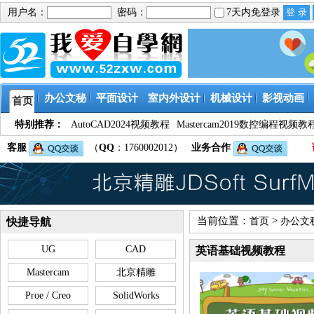
用户名：
密码：
7天内免登录
办公文秘
平面设计
室内外设计
机械设计
影视动画
首页
特别推荐：
AutoCAD2024视频教程
Mastercam2019数控编程视频教
客服
（
QQ
：1760002012）
业务合作
当前位置：
>
快捷导航
首页
办公文
UG
CAD
英语基础视频教程
Mastercam
北京精雕
Proe / Creo
SolidWorks