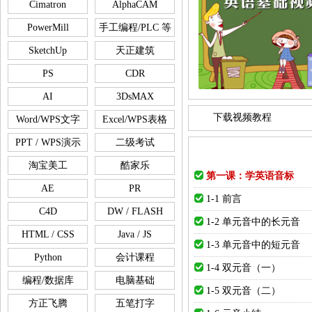
Cimatron
AlphaCAM
PowerMill
手工编程/PLC 等
SketchUp
天正建筑
PS
CDR
AI
3DsMAX
下载视频教程
Word/WPS文字
Excel/WPS表格
PPT / WPS演示
二级考试
淘宝美工
酷家乐
第一课：学英语音标
AE
PR
1-1 前言
C4D
DW / FLASH
1-2 单元音中的长元音
HTML / CSS
Java / JS
1-3 单元音中的短元音
Python
会计课程
1-4 双元音（一）
编程/数据库
电脑基础
1-5 双元音（二）
方正飞腾
五笔打字