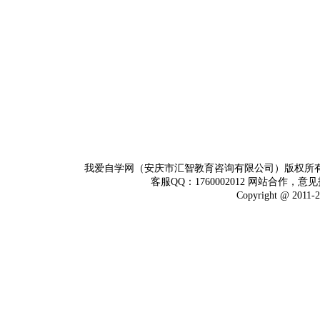
我爱自学网（安庆市汇智教育咨询有限公司）版权所
客服QQ：1760002012 网站合作，意见
Copyright @