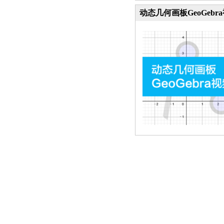
动态几何画板GeoGebr