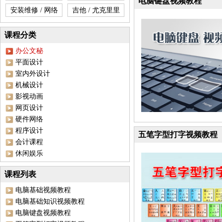
电脑键盘视频教程
安装维修 / 网络
吉他 / 尤克里里
课程分类
办公文秘
平面设计
室内外设计
机械设计
影视动画
网页设计
硬件网络
程序设计
五笔字型打字视频教程
会计课程
休闲娱乐
课程列表
电脑基础视频教程
电脑基础知识视频教程
电脑键盘视频教程