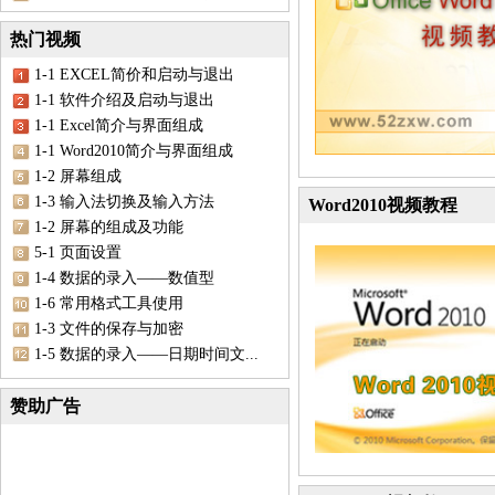
热门视频
1-1 EXCEL简价和启动与退出
1-1 软件介绍及启动与退出
1-1 Excel简介与界面组成
1-1 Word2010简介与界面组成
1-2 屏幕组成
1-3 输入法切换及输入方法
Word2010视频教程
1-2 屏幕的组成及功能
5-1 页面设置
1-4 数据的录入——数值型
1-6 常用格式工具使用
1-3 文件的保存与加密
1-5 数据的录入——日期时间文...
赞助广告