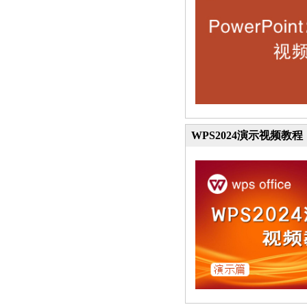
WPS2024演示视频教程