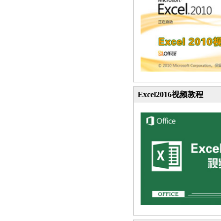
Excel2016视频教程