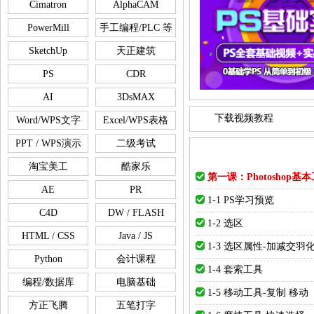
Cimatron
AlphaCAM
PowerMill
手工编程/PLC 等
SketchUp
天正建筑
PS
CDR
AI
3DsMAX
下载视频教程
Word/WPS文字
Excel/WPS表格
PPT / WPS演示
二级考试
淘宝美工
酷家乐
第一课：Photoshop基
AE
PR
1-1 PS学习预览
C4D
DW / FLASH
1-2 选区
HTML / CSS
Java / JS
1-3 选区属性-加减交羽
Python
会计课程
1-4 套索工具
编程/数据库
电脑基础
1-5 移动工具-复制 移动
方正飞腾
五笔打字