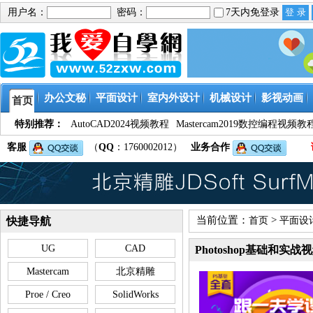
用户名：
密码：
7天内免登录
办公文秘
平面设计
室内外设计
机械设计
影视动画
首页
特别推荐：
AutoCAD2024视频教程
Mastercam2019数控编程视频教
客服
（
QQ
：1760002012）
业务合作
当前位置：
>
快捷导航
首页
平面设
UG
CAD
Photoshop基础和实战
Mastercam
北京精雕
Proe / Creo
SolidWorks