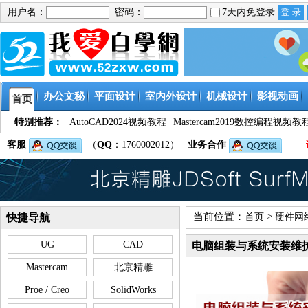
用户名：
密码：
7天内免登录
办公文秘
平面设计
室内外设计
机械设计
影视动画
首页
特别推荐：
AutoCAD2024视频教程
Mastercam2019数控编程视频教
客服
（
QQ
：1760002012）
业务合作
当前位置：
>
快捷导航
首页
硬件网
UG
CAD
电脑组装与系统安装维
Mastercam
北京精雕
Proe / Creo
SolidWorks