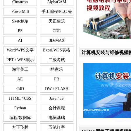
Cimatron
AlphaCAM
PowerMill
手工编程/PLC 等
SketchUp
天正建筑
PS
CDR
AI
3DsMAX
Word/WPS文字
Excel/WPS表格
计算机安装与维修视频
PPT / WPS演示
二级考试
淘宝美工
酷家乐
AE
PR
C4D
DW / FLASH
HTML / CSS
Java / JS
Python
会计课程
编程/数据库
电脑基础
方正飞腾
五笔打字