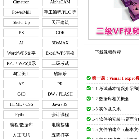
Cimatron
AlphaCAM
PowerMill
手工编程/PLC 等
SketchUp
天正建筑
PS
CDR
AI
3DsMAX
下载视频教程
Word/WPS文字
Excel/WPS表格
PPT / WPS演示
二级考试
淘宝美工
酷家乐
第一课：Visual Foxp
AE
PR
1-1 考试基本情况介绍
C4D
DW / FLASH
1-2 数据库相关概念
HTML / CSS
Java / JS
1-3 实体及关系
Python
会计课程
1-4 软件的安装与界面介
编程/数据库
电脑基础
1-5 文件的建立（基本
方正飞腾
五笔打字