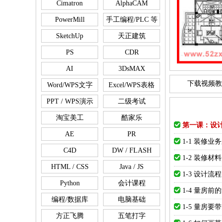
Cimatron
AlphaCAM
PowerMill
手工编程/PLC 等
SketchUp
天正建筑
PS
CDR
AI
3DsMAX
下载视频教
Word/WPS文字
Excel/WPS表格
PPT / WPS演示
二级考试
淘宝美工
酷家乐
第一课：设
AE
PR
1-1 装修业
C4D
DW / FLASH
1-2 装修材
HTML / CSS
Java / JS
1-3 设计流程
Python
会计课程
1-4 量房前
编程/数据库
电脑基础
1-5 量房要
方正飞腾
五笔打字