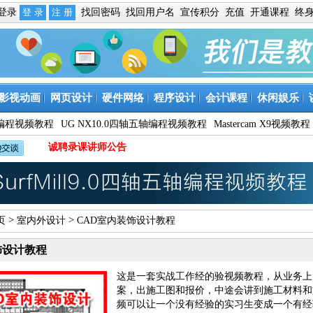
免登录
找回密码
找回用户名
宣传积分
充值
开通课程
终
影视动画
网页设计
硬件网络
程序设计
会计课程
休闲娱乐
9数控编程视频教程
UG NX10.0四轴五轴编程视频教程
Mastercam X9视频教程
诚聘录课讲师公告
>
>
页
室内外设计
CAD室内装饰设计教程
饰设计教程
这是一套实战工作经的验视频教程，从业务上
案，出施工图和报价，中途会讲到施工材料和
频可以让一个没有经验的实习生变成一个有经