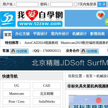
用户名：
密码：
7天内免登录
办公文秘
平面设计
室内外设计
机械设计
影视动画
首页
特别推荐：
AutoCAD2024视频教程
Mastercam2019数控编程视频教
客服
（
QQ
：1760002012）
业务合作
当前位置：
>
快捷导航
首页
机械设
UG
CAD
非标夹具夹紧机构视频
Mastercam
北京精雕
Proe / Creo
SolidWorks