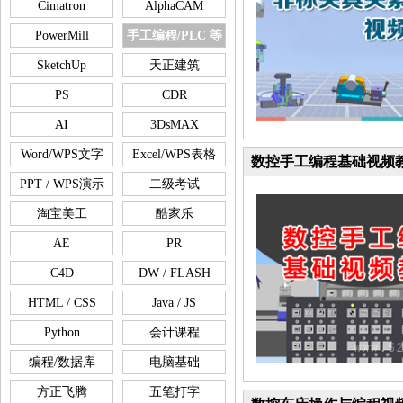
Cimatron
AlphaCAM
PowerMill
手工编程/PLC 等
SketchUp
天正建筑
PS
CDR
AI
3DsMAX
Word/WPS文字
Excel/WPS表格
数控手工编程基础视频
PPT / WPS演示
二级考试
淘宝美工
酷家乐
AE
PR
C4D
DW / FLASH
HTML / CSS
Java / JS
Python
会计课程
编程/数据库
电脑基础
方正飞腾
五笔打字