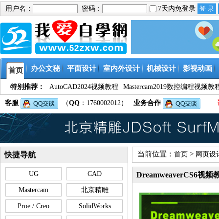
用户名：
密码：
7天内免登录
办公文秘
平面设计
室内外设计
机械设计
影视动画
首页
特别推荐：
AutoCAD2024视频教程
Mastercam2019数控编程视频教
客服
（
QQ
：1760002012）
业务合作
当前位置：
>
快捷导航
首页
网页设
UG
CAD
DreamweaverCS6视频
Mastercam
北京精雕
Proe / Creo
SolidWorks