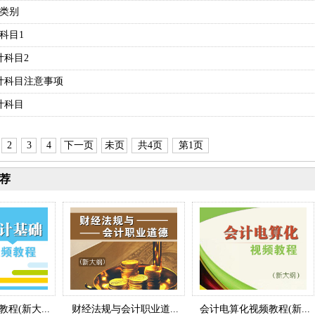
证类别
计科目1
会计科目2
会计科目注意事项
会计科目
2
3
4
下一页
未页
共4页
第1页
荐
程(新大...
财经法规与会计职业道...
会计电算化视频教程(新...