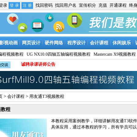
免登录
找回密码
找回用户名
宣传积分
充值
开通课程
终
影视动画
网页设计
硬件网络
程序设计
会计课程
休闲娱乐
9数控编程视频教程
UG NX10.0四轴五轴编程视频教程
Mastercam X9视频教程
诚聘录课讲师公告
>
>
页
会计课程
用友通T3视频教程
频教程
本教程采用案例教学，详细讲解用友通T3软
具体应用，通过本教程的学习，所有学员可以