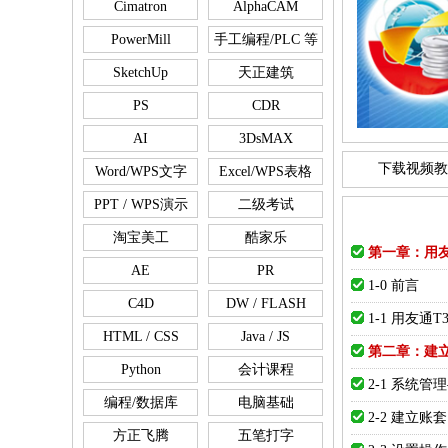
Cimatron
AlphaCAM
PowerMill
手工编程/PLC 等
SketchUp
天正建筑
PS
CDR
AI
3DsMAX
下载视频教
Word/WPS文字
Excel/WPS表格
PPT / WPS演示
二级考试
淘宝美工
酷家乐
第一章：用友
AE
PR
1-0 前言
C4D
DW / FLASH
1-1 用友通
HTML / CSS
Java / JS
第二章：建
Python
会计课程
2-1 系统
编程/数据库
电脑基础
2-2 建立账套
方正飞腾
五笔打字