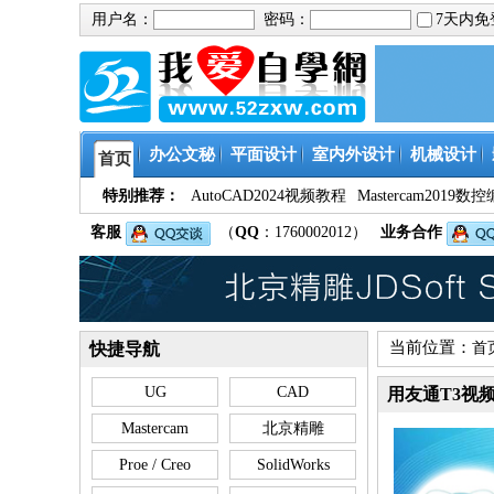
用户名：
密码：
7天内
办公文秘
平面设计
室内外设计
机械设计
首页
特别推荐：
AutoCAD2024视频教程
Mastercam201
客服
（
QQ
：1760002012）
业务合作
当前位置：
快捷导航
首
UG
CAD
用友通T3视
Mastercam
北京精雕
Proe / Creo
SolidWorks