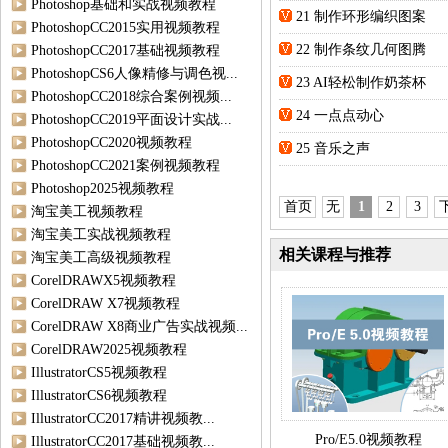
Photoshop基础和实战视频教程
21 制作环形编织图案
PhotoshopCC2015实用视频教程
22 制作条纹几何图腾
PhotoshopCC2017基础视频教程
PhotoshopCS6人像精修与调色视...
23 AI轻松制作奶茶杯
PhotoshopCC2018综合案例视频...
24 一点点动心
PhotoshopCC2019平面设计实战...
PhotoshopCC2020视频教程
25 音乐之声
PhotoshopCC2021案例视频教程
Photoshop2025视频教程
首页
无
1
2
3
淘宝美工视频教程
淘宝美工实战视频教程
相关课程与推荐
淘宝美工高级视频教程
CorelDRAWX5视频教程
CorelDRAW X7视频教程
CorelDRAW X8商业广告实战视频...
CorelDRAW2025视频教程
IllustratorCS5视频教程
IllustratorCS6视频教程
IllustratorCC2017精讲视频教...
Pro/E5.0视频教程
IllustratorCC2017基础视频教...