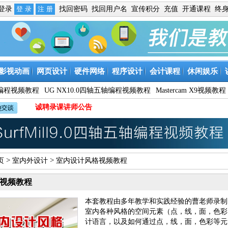
免登录
找回密码
找回用户名
宣传积分
充值
开通课程
终
影视动画
网页设计
硬件网络
程序设计
会计课程
休闲娱乐
9数控编程视频教程
UG NX10.0四轴五轴编程视频教程
Mastercam X9视频教程
诚聘录课讲师公告
>
>
页
室内外设计
室内设计风格视频教程
视频教程
本套教程由多年教学和实践经验的曹老师录制
室内各种风格的空间元素（点，线，面，色彩
计语言，以及如何通过点，线，面，色彩等元