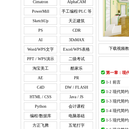
Cimatron
AlphaCAM
PowerMill
手工编程/PLC 等
SketchUp
天正建筑
PS
CDR
AI
3DsMAX
下载视频教
Word/WPS文字
Excel/WPS表格
PPT / WPS演示
二级考试
淘宝美工
酷家乐
第一章：现
AE
PR
1-1 前言
C4D
DW / FLASH
1-2 现代简
HTML / CSS
Java / JS
1-3 现代简
Python
会计课程
1-4 现代简
编程/数据库
电脑基础
1-5 现代简
方正飞腾
五笔打字