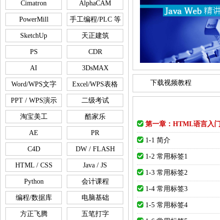
Cimatron
AlphaCAM
PowerMill
手工编程/PLC 等
SketchUp
天正建筑
PS
CDR
AI
3DsMAX
下载视频教程
Word/WPS文字
Excel/WPS表格
PPT / WPS演示
二级考试
淘宝美工
酷家乐
第一章：HTML语言入
AE
PR
1-1 简介
C4D
DW / FLASH
1-2 常用标签1
HTML / CSS
Java / JS
1-3 常用标签2
Python
会计课程
1-4 常用标签3
编程/数据库
电脑基础
1-5 常用标签4
方正飞腾
五笔打字