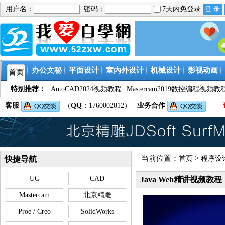
用户名：
密码：
7天内免登录
办公文秘
平面设计
室内外设计
机械设计
影视动画
首页
特别推荐：
AutoCAD2024视频教程
Mastercam2019数控编程视频教
客服
（
QQ
：1760002012）
业务合作
当前位置：
>
快捷导航
首页
程序设
UG
CAD
Java Web精讲视频教程
Mastercam
北京精雕
Proe / Creo
SolidWorks