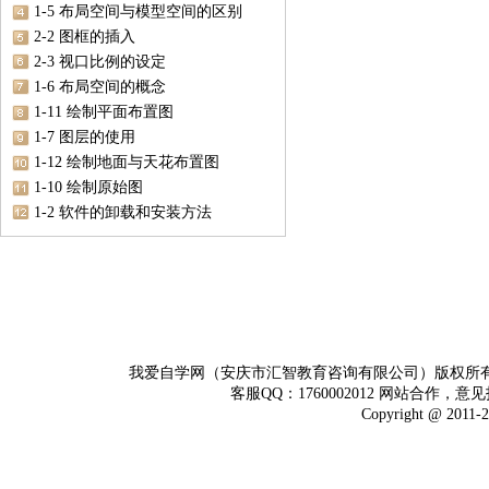
1-5 布局空间与模型空间的区别
2-2 图框的插入
2-3 视口比例的设定
1-6 布局空间的概念
1-11 绘制平面布置图
1-7 图层的使用
1-12 绘制地面与天花布置图
1-10 绘制原始图
1-2 软件的卸载和安装方法
我爱自学网（安庆市汇智教育咨询有限公司）版权所
客服QQ：1760002012 网站合作，意见
Copyright @