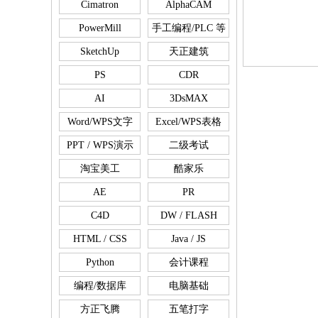
Cimatron
AlphaCAM
PowerMill
手工编程/PLC 等
SketchUp
天正建筑
PS
CDR
AI
3DsMAX
Word/WPS文字
Excel/WPS表格
PPT / WPS演示
二级考试
淘宝美工
酷家乐
AE
PR
C4D
DW / FLASH
HTML / CSS
Java / JS
Python
会计课程
编程/数据库
电脑基础
方正飞腾
五笔打字