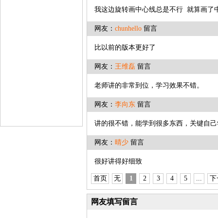
我这边旋转画中心线总是不行 就算画了
网友：
chunhello
留言
比以前的版本更好了
网友：
王维磊
留言
老师讲的非常到位，学习效果不错。
网友：
李向东
留言
讲的很不错，能学到很多东西，关键自己
网友：
晴少
留言
很好讲得好细致
首页
无
1
2
3
4
5
...
下
网友填写留言