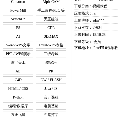
Cimatron
AlphaCAM
下载分类：视频教程
PowerMill
手工编程/PLC 等
压缩格式：rar
SketchUp
天正建筑
上传讲师：adm***
下载次数：87634
PS
CDR
上传时间：15:10:28
AI
3DsMAX
下载等级： 会员
Word/WPS文字
Excel/WPS表格
下载地址
：
Pro/E5.0视频
PPT / WPS演示
二级考试
淘宝美工
酷家乐
AE
PR
C4D
DW / FLASH
HTML / CSS
Java / JS
Python
会计课程
编程/数据库
电脑基础
方正飞腾
五笔打字