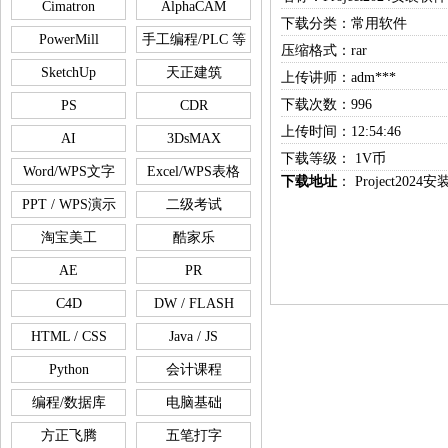
Cimatron
AlphaCAM
下载分类：常用软件
PowerMill
手工编程/PLC 等
压缩格式：rar
SketchUp
天正建筑
上传讲师：adm***
下载次数：996
PS
CDR
上传时间：12:54:46
AI
3DsMAX
下载等级： 1V币
Word/WPS文字
Excel/WPS表格
下载地址
：
Project2024
PPT / WPS演示
二级考试
淘宝美工
酷家乐
AE
PR
C4D
DW / FLASH
HTML / CSS
Java / JS
Python
会计课程
编程/数据库
电脑基础
方正飞腾
五笔打字