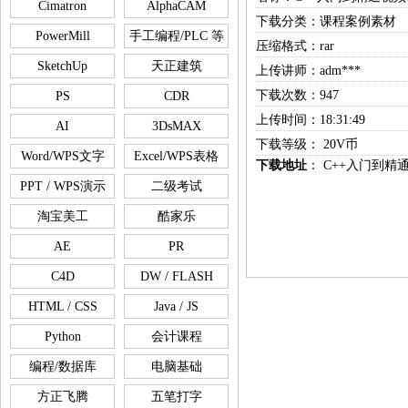
Cimatron
AlphaCAM
下载分类：课程案例素材
PowerMill
手工编程/PLC 等
压缩格式：rar
SketchUp
天正建筑
上传讲师：adm***
下载次数：947
PS
CDR
上传时间：18:31:49
AI
3DsMAX
下载等级： 20V币
Word/WPS文字
Excel/WPS表格
下载地址
：
C++入门到精
PPT / WPS演示
二级考试
淘宝美工
酷家乐
AE
PR
C4D
DW / FLASH
HTML / CSS
Java / JS
Python
会计课程
编程/数据库
电脑基础
方正飞腾
五笔打字