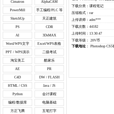
Cimatron
AlphaCAM
下载分类：课程笔记
PowerMill
手工编程/PLC 等
压缩格式：rar
SketchUp
天正建筑
上传讲师：adm***
下载次数：44182
PS
CDR
上传时间：13:30:47
AI
3DsMAX
下载等级： 20V币
Word/WPS文字
Excel/WPS表格
下载地址
：
Photoshop
PPT / WPS演示
二级考试
淘宝美工
酷家乐
AE
PR
C4D
DW / FLASH
HTML / CSS
Java / JS
Python
会计课程
编程/数据库
电脑基础
方正飞腾
五笔打字