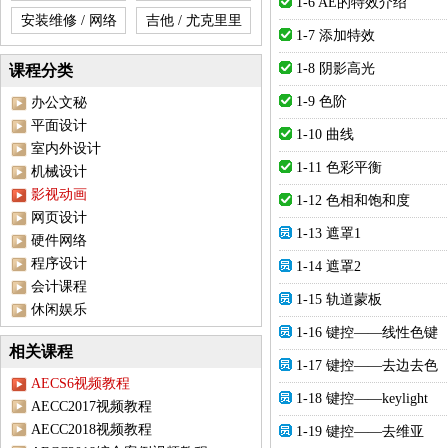
1-6 AE的特效介绍
安装维修 / 网络
吉他 / 尤克里里
1-7 添加特效
1-8 阴影高光
课程分类
1-9 色阶
办公文秘
平面设计
1-10 曲线
室内外设计
1-11 色彩平衡
机械设计
影视动画
1-12 色相和饱和度
网页设计
1-13 遮罩1
硬件网络
程序设计
1-14 遮罩2
会计课程
1-15 轨道蒙板
休闲娱乐
1-16 键控——线性色键
相关课程
1-17 键控——去边去色
AECS6视频教程
1-18 键控——keylight
AECC2017视频教程
AECC2018视频教程
1-19 键控——去维亚