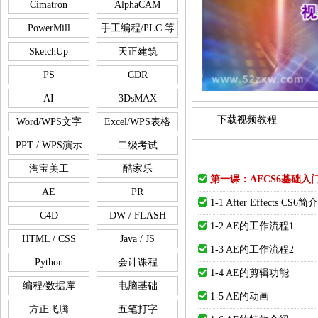
Cimatron
AlphaCAM
PowerMill
手工编程/PLC 等
SketchUp
天正建筑
PS
CDR
AI
3DsMAX
下载视频教程
Word/WPS文字
Excel/WPS表格
PPT / WPS演示
二级考试
淘宝美工
酷家乐
第一课：AECS6基础入
AE
PR
1-1 After Effects C
C4D
DW / FLASH
1-2 AE的工作流程1
HTML / CSS
Java / JS
1-3 AE的工作流程2
Python
会计课程
1-4 AE的剪辑功能
编程/数据库
电脑基础
1-5 AE的动画
方正飞腾
五笔打字