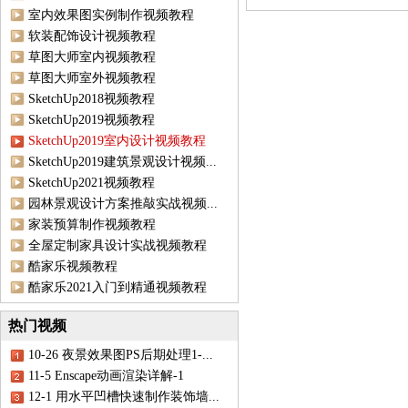
室内效果图实例制作视频教程
软装配饰设计视频教程
草图大师室内视频教程
草图大师室外视频教程
SketchUp2018视频教程
SketchUp2019视频教程
SketchUp2019室内设计视频教程
SketchUp2019建筑景观设计视频...
SketchUp2021视频教程
园林景观设计方案推敲实战视频...
家装预算制作视频教程
全屋定制家具设计实战视频教程
酷家乐视频教程
酷家乐2021入门到精通视频教程
热门视频
10-26 夜景效果图PS后期处理1-...
11-5 Enscape动画渲染详解-1
12-1 用水平凹槽快速制作装饰墙...