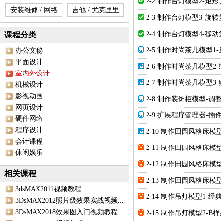
2-2 制作台灯模型2-
安装维修 / 网络
吉他 / 尤克里里
2-3 制作台灯模型3-旋
2-4 制作台灯模型4-移
课程分类
2-5 制作时尚茶几模型
办公文秘
平面设计
2-6 制作时尚茶几模型
室内外设计
2-7 制作时尚茶几模型3
机械设计
影视动画
2-8 制作装饰柜模型-调
网页设计
2-9 扩展程序管理器-
硬件网络
程序设计
2-10 制作田园风格床模
会计课程
2-11 制作田园风格床模
休闲娱乐
2-12 制作田园风格床模
相关课程
2-13 制作田园风格床模
3dsMAX2011视频教程
2-14 制作吊灯模型1-
3DsMAX2012照片级效果实战视频...
3DsMAX2018效果图入门视频教程
2-15 制作吊灯模型2-