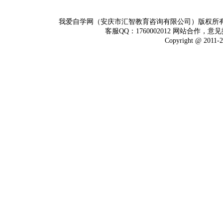
我爱自学网（安庆市汇智教育咨询有限公司）版权所
客服QQ：1760002012 网站合作，意见
Copyright @