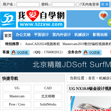
用户名：
密码：
7天内免登录
办公文秘
平面设计
室内外设计
机械设计
影视动画
首页
特别推荐：
AutoCAD2024视频教程
Mastercam2019数控编程视频教
客服
（
QQ
：1760002012）
业务合作
当前位置：
>
快捷导航
首页
机械设
UG
CAD
UG NX10.0钣金设计
Mastercam
北京精雕
Proe / Creo
SolidWorks