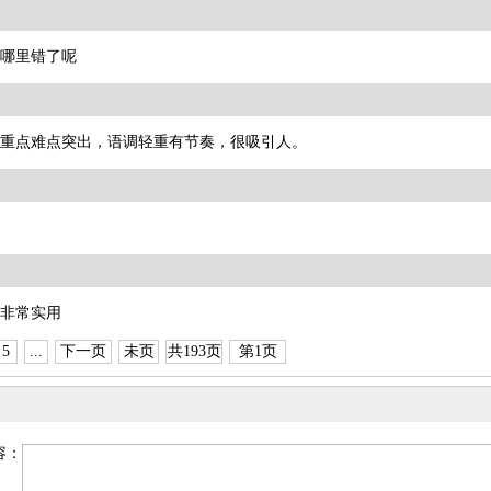
哪里错了呢
重点难点突出，语调轻重有节奏，很吸引人。
精彩
非常实用
5
...
下一页
未页
共193页
第1页
容：