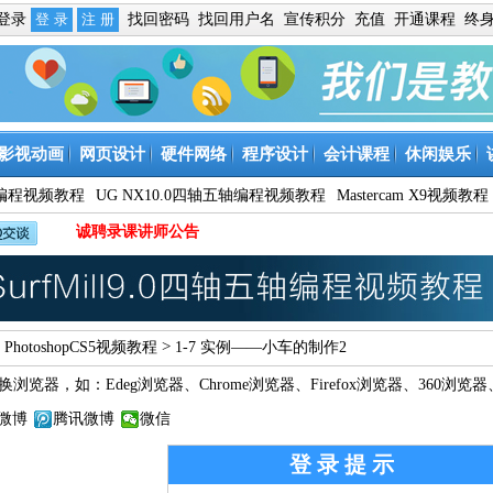
免登录
找回密码
找回用户名
宣传积分
充值
开通课程
终
影视动画
网页设计
硬件网络
程序设计
会计课程
休闲娱乐
9数控编程视频教程
UG NX10.0四轴五轴编程视频教程
Mastercam X9视频教程
诚聘录课讲师公告
>
>
PhotoshopCS5视频教程
1-7 实例——小车的制作2
换浏览器，如：
Edeg浏览器
、
Chrome浏览器
、
Firefox浏览器
、
360浏览器
微博
腾讯微博
微信
登录提示