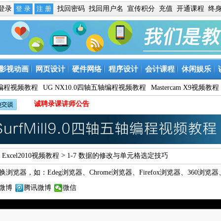
免登录
找回密码
找回用户名
宣传积分
充值
开通课程
终
影视动画
网页设计
硬件网络
程序设计
会计课程
休闲娱乐
9数控编程视频教程
UG NX10.0四轴五轴编程视频教程
Mastercam X9视频教程
诚聘录课讲师公告
>
>
Excel2010视频教程
1-7 数据的修改与单元格选定技巧
换浏览器，如：
Edeg浏览器
、
Chrome浏览器
、
Firefox浏览器
、
360浏览器
微博
腾讯微博
微信