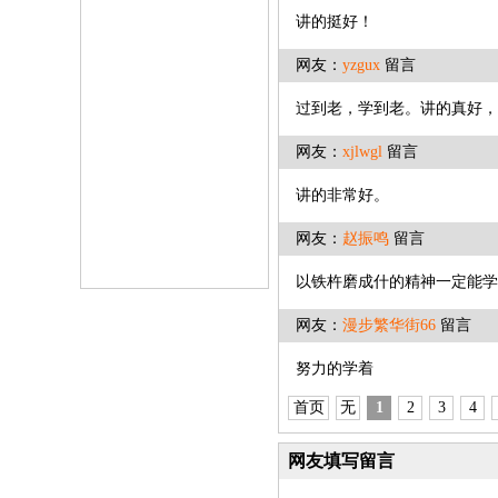
讲的挺好！
网友：
yzgux
留言
过到老，学到老。讲的真好，
网友：
xjlwgl
留言
讲的非常好。
网友：
赵振鸣
留言
以铁杵磨成什的精神一定能学好E
网友：
漫步繁华街66
留言
努力的学着
首页
无
1
2
3
4
网友填写留言