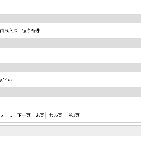
由浅入深，循序渐进
xcel!
5
...
下一页
未页
共85页
第1页