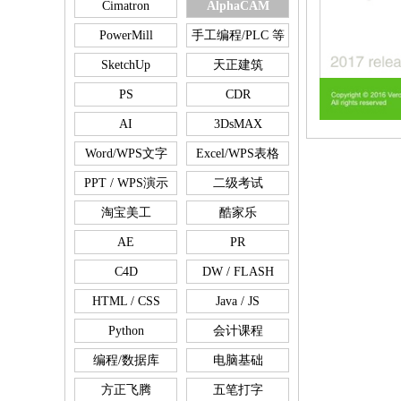
Cimatron
AlphaCAM
PowerMill
手工编程/PLC 等
SketchUp
天正建筑
PS
CDR
AI
3DsMAX
Word/WPS文字
Excel/WPS表格
PPT / WPS演示
二级考试
淘宝美工
酷家乐
AE
PR
C4D
DW / FLASH
HTML / CSS
Java / JS
Python
会计课程
编程/数据库
电脑基础
方正飞腾
五笔打字