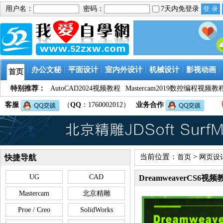
用户名：
密码：
7天内免登录
办公文秘
平面设计
室内外设计
机械设计
影视动画
首页
特别推荐：
AutoCAD2024视频教程
Mastercam2019数控编程视频教
客服
（
QQ
：1760002012）
业务合作
当前位置：
>
快捷导航
首页
网页设
UG
CAD
DreamweaverCS6视频
Mastercam
北京精雕
Proe / Creo
SolidWorks